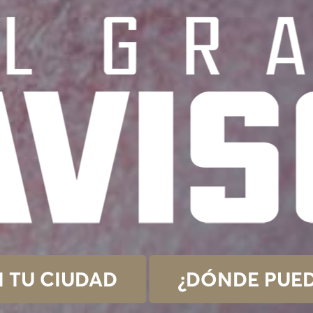
N TU CIUDAD
¿DÓNDE PUED